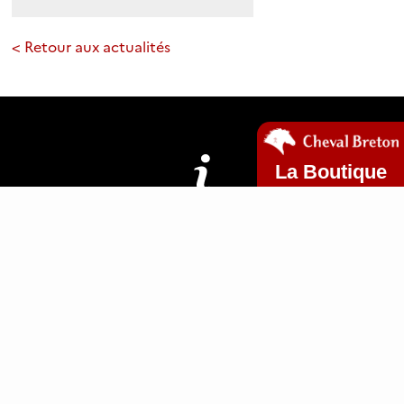
< Retour aux actualités
La Boutique
Mentions légales
Plan du site
Cookies
www.clic29-web.fr
ANCTB