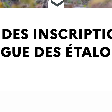
❮
DES INSCRIPTI
GUE DES ÉTALO
bliée le 05-12-2024
es Équidés de Bretagne lance les inscriptions pour 