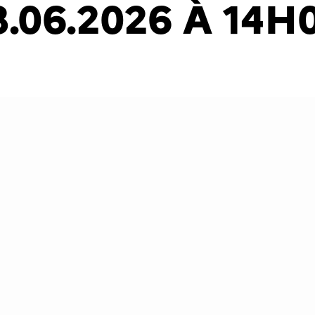
3.06.2026 À 14H
bliée le 11-06-2026
lture-cotesdarmor 2026
és à cette actualité :
mme Loudéac 13.06.2026
ctualités