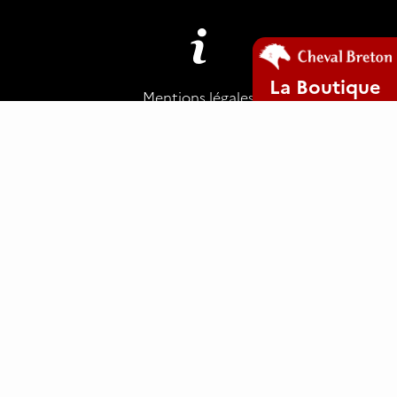
La Boutique
Mentions légales
Plan du site
Cookies
www.clic29-web.fr
ANCTB
29 rue de Lestrévignon
29400 Landivisiau
02 98 68 09 34