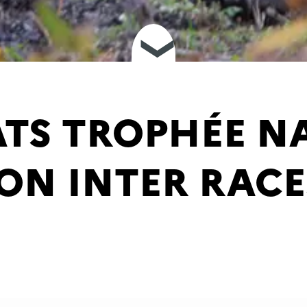
❮
ATS TROPHÉE N
ION INTER RACES
ubliée le 23-02-2026