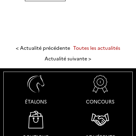
é.
er
es
< Actualité précédente
Toutes les actualités
Actualité suivante >
x
t
ÉTALONS
CONCOURS
88