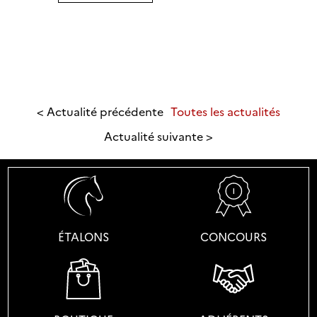
é.
er
es
< Actualité précédente
Toutes les actualités
Actualité suivante >
x
t
ÉTALONS
CONCOURS
88